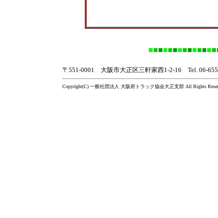
■
■
■
■
■
■
■
■
■
■
■
■
■
■
〒551-0001
大阪市大正区三軒家西
1-2-16
Tel. 06-65
Copyright(C) 一般社団法人 大阪府トラック協会大正支部 All Rights Reserv