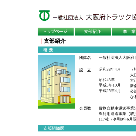
｜
支部紹介
団体名
一般社団法人大阪府
昭和38年4月
（
設 立
大
昭和43年
大
平成5年10月
新
平成25年4月
公
な
会員数
貨物自動車運送事業
※利用運送事業（取
117社（令和8年6月